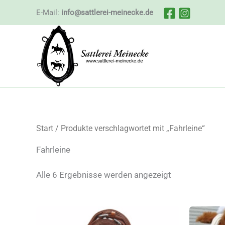
Zum
E-Mail:
info@sattlerei-meinecke.de
Inhalt
springen
Start
/ Produkte verschlagwortet mit „Fahrleine“
Fahrleine
Nach
Alle 6 Ergebnisse werden angezeigt
Beliebtheit
sortiert