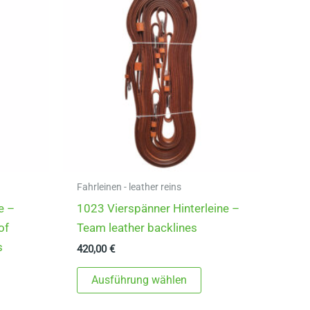
Fahrleinen - leather reins
e –
1023 Vierspänner Hinterleine –
of
Team leather backlines
s
420,00
€
Dieses
Ausführung wählen
ieses
Produkt
rodukt
weist