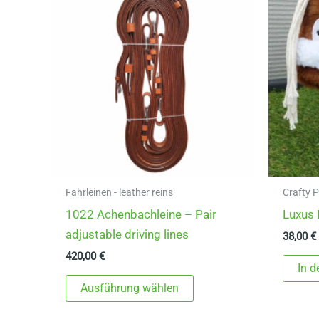
Fahrleinen - leather reins
Crafty 
1022 Achenbachleine – Pair
Luxus 
adjustable driving lines
38,00
€
420,00
€
In 
Dieses
Ausführung wählen
Produkt
weist