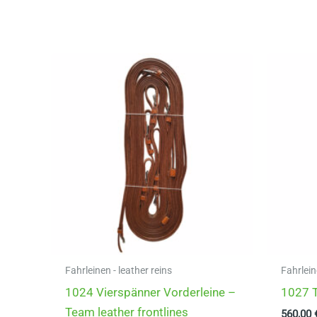
mehrere
Varianten
auf.
Die
Optionen
können
auf
der
Produktseite
gewählt
werden
Fahrleinen - leather reins
Fahrlein
1024 Vierspänner Vorderleine –
1027 T
Team leather frontlines
560,00