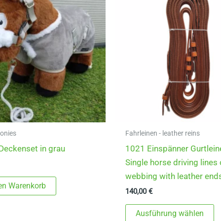
Ponies
Fahrleinen - leather reins
Deckenset in grau
1021 Einspänner Gurtlein
Single horse driving lines 
webbing with leather end
den Warenkorb
140,00
€
D
Ausführung wählen
P