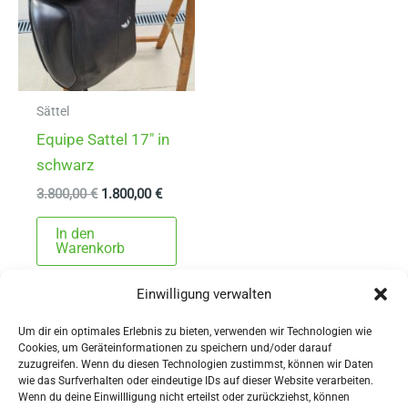
Sättel
Equipe Sattel 17″ in
schwarz
Ursprünglicher
Aktueller
3.800,00
€
1.800,00
€
Preis
Preis
war:
ist:
In den
3.800,00 €
1.800,00 €.
Warenkorb
Einwilligung verwalten
Um dir ein optimales Erlebnis zu bieten, verwenden wir Technologien wie
Cookies, um Geräteinformationen zu speichern und/oder darauf
zuzugreifen. Wenn du diesen Technologien zustimmst, können wir Daten
wie das Surfverhalten oder eindeutige IDs auf dieser Website verarbeiten.
Wenn du deine Einwillligung nicht erteilst oder zurückziehst, können