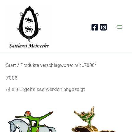
Zum
Inhalt
springen
Start
/ Produkte verschlagwortet mit „7008“
7008
Nach
Alle 3 Ergebnisse werden angezeigt
Beliebtheit
sortiert