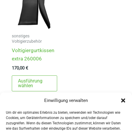
sonstiges
Voltigierzubehör
Voltigiergurtkissen
extra 260006
170,00
€
Dieses
Ausführung
Produkt
wählen
weist
Einwilligung verwalten
mehrere
Varianten
Um dir ein optimales Erlebnis zu bieten, verwenden wir Technologien wie
auf.
Cookies, um Geräteinformationen zu speichern und/oder darauf
zuzugreifen. Wenn du diesen Technologien zustimmst, können wir Daten
Die
wie das Surfverhalten oder eindeutige IDs auf dieser Website verarbeiten.