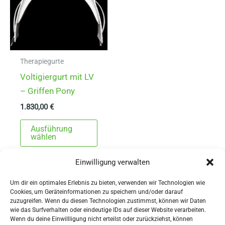
Therapiegurte
Voltigiergurt mit LV
– Griffen Pony
1.830,00
€
Dieses
Ausführung
Produkt
wählen
weist
Einwilligung verwalten
mehrere
Varianten
Um dir ein optimales Erlebnis zu bieten, verwenden wir Technologien wie
auf.
Cookies, um Geräteinformationen zu speichern und/oder darauf
zuzugreifen. Wenn du diesen Technologien zustimmst, können wir Daten
Die
wie das Surfverhalten oder eindeutige IDs auf dieser Website verarbeiten.
Wenn du deine Einwillligung nicht erteilst oder zurückziehst, können
Optionen