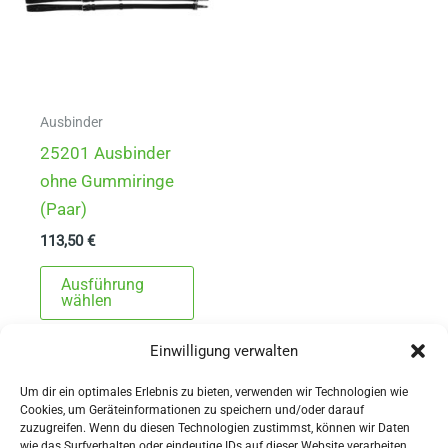
Ausbinder
25201 Ausbinder
ohne Gummiringe
(Paar)
113,50
€
Dieses
Ausführung
Produkt
wählen
weist
Einwilligung verwalten
mehrere
Varianten
Um dir ein optimales Erlebnis zu bieten, verwenden wir Technologien wie
auf.
Cookies, um Geräteinformationen zu speichern und/oder darauf
zuzugreifen. Wenn du diesen Technologien zustimmst, können wir Daten
Die
wie das Surfverhalten oder eindeutige IDs auf dieser Website verarbeiten.