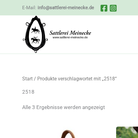
Zum
E-Mail:
info@sattlerei-meinecke.de
Inhalt
springen
Start
/ Produkte verschlagwortet mit „2518“
2518
Nach
Alle 3 Ergebnisse werden angezeigt
Beliebtheit
sortiert