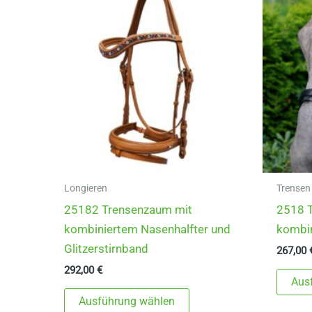
Longieren
Trensen
25182 Trensenzaum mit
2518 
kombiniertem Nasenhalfter und
kombin
Glitzerstirnband
267,00
292,00
€
Aus
Dieses
Ausführung wählen
Produkt