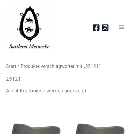
Zum
Inhalt
springen
Start
/ Produkte verschlagwortet mit „25121“
25121
Nach
Alle 4 Ergebnisse werden angezeigt
Beliebtheit
sortiert