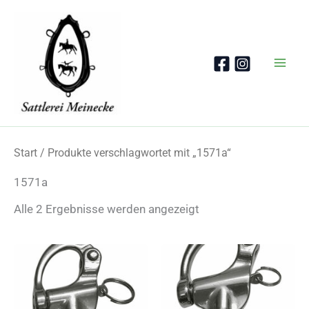
Zum
Inhalt
springen
Start
/ Produkte verschlagwortet mit „1571a“
1571a
Nach
Alle 2 Ergebnisse werden angezeigt
Beliebtheit
sortiert