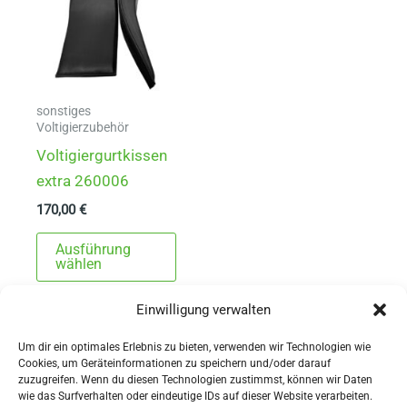
sonstiges
Voltigierzubehör
Voltigiergurtkissen
extra 260006
170,00
€
Dieses
Ausführung
Produkt
wählen
weist
Einwilligung verwalten
mehrere
Varianten
Um dir ein optimales Erlebnis zu bieten, verwenden wir Technologien wie
auf.
Cookies, um Geräteinformationen zu speichern und/oder darauf
zuzugreifen. Wenn du diesen Technologien zustimmst, können wir Daten
Die
wie das Surfverhalten oder eindeutige IDs auf dieser Website verarbeiten.