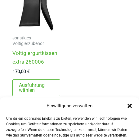
sonstiges
Voltigierzubehör
Voltigiergurtkissen
extra 260006
170,00
€
Dieses
Ausführung
Produkt
wählen
weist
Einwilligung verwalten
mehrere
Varianten
Um dir ein optimales Erlebnis zu bieten, verwenden wir Technologien wie
auf.
Cookies, um Geräteinformationen zu speichern und/oder darauf
zuzugreifen. Wenn du diesen Technologien zustimmst, können wir Daten
Die
wie das Surfverhalten oder eindeutige IDs auf dieser Website verarbeiten.