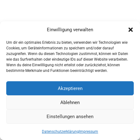
Einwilligung verwalten
Um dir ein optimales Erlebnis zu bieten, verwenden wir Technologien wie
Cookies, um Geräteinformationen zu speichern und/oder darauf
zuzugreifen. Wenn du diesen Technologien zustimmst, können wir Daten
wie das Surfverhalten oder eindeutige IDs auf dieser Website verarbeiten.
Wenn du deine Einwillligung nicht erteilst oder zurückziehst, können
AGBs
bestimmte Merkmale und Funktionen beeinträchtigt werden.
Impressum
Widerrufsbelehrung
Akzeptieren
Ausrüstung
Ablehnen
für Pferdesport und Gespannfahren
Einstellungen ansehen
Copyright © 2026 - Sattlerei Meinecke
Datenschutzerklärung
Impressum