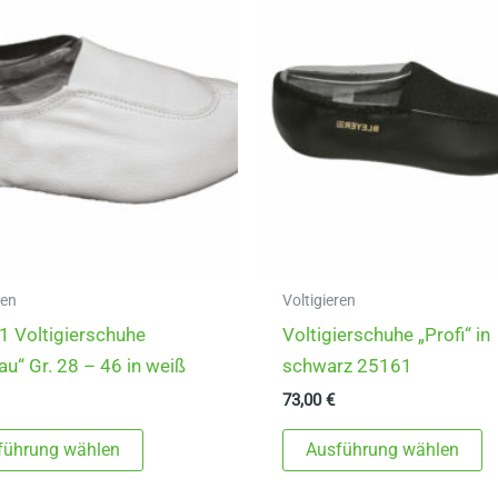
ren
Voltigieren
 Voltigierschuhe
Voltigierschuhe „Profi“ in
u“ Gr. 28 – 46 in weiß
schwarz 25161
73,00
€
Dieses
D
führung wählen
Ausführung wählen
Produkt
P
weist
w