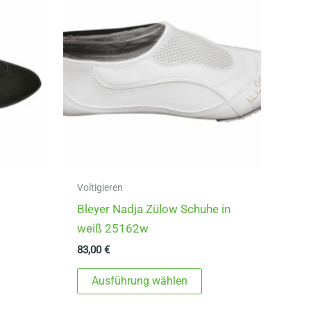
Voltigieren
Bleyer Nadja Zülow Schuhe in
weiß 25162w
83,00
€
ieses
Dieses
Ausführung wählen
rodukt
Produkt
eist
weist