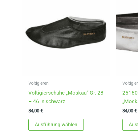
Voltigieren
Voltigie
Voltigierschuhe „Moskau“ Gr. 28
251601
– 46 in schwarz
„Moska
34,00
€
34,00
€
Dieses
Ausführung wählen
Aus
Produkt
weist