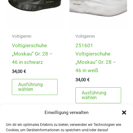
Voltigieren
Voltigieren
Voltigierschuhe
251601
„Moskau“ Gr. 28 –
Voltigierschuhe
46 in schwarz
„Moskau“ Gr. 28 –
46 in weiß
34,00
€
34,00
€
Dieses
Ausführung
Produkt
Dies
wählen
Ausführung
weist
Prod
wählen
mehrere
weist
Einwilligung verwalten
Varianten
mehr
auf.
Varia
Um dir ein optimales Erlebnis zu bieten, verwenden wir Technologien wie
Die
auf.
Cookies, um Geräteinformationen zu speichern und/oder darauf