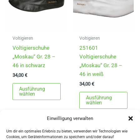
Voltigieren
Voltigieren
Voltigierschuhe
251601
„Moskau“ Gr. 28 –
Voltigierschuhe
46 in schwarz
„Moskau“ Gr. 28 –
46 in weiß
34,00
€
34,00
€
Dieses
Ausführung
Produkt
Dies
wählen
Ausführung
weist
Prod
wählen
mehrere
weist
Einwilligung verwalten
Varianten
mehr
auf.
Varia
Um dir ein optimales Erlebnis zu bieten, verwenden wir Technologien wie
Die
auf.
Cookies, um Geräteinformationen zu speichern und/oder darauf