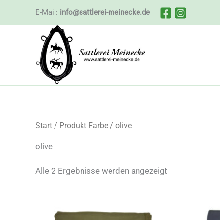
Zum
E-Mail:
info@sattlerei-meinecke.de
Inhalt
springen
Start
/ Produkt Farbe / olive
olive
Nach
Alle 2 Ergebnisse werden angezeigt
Beliebtheit
sortiert