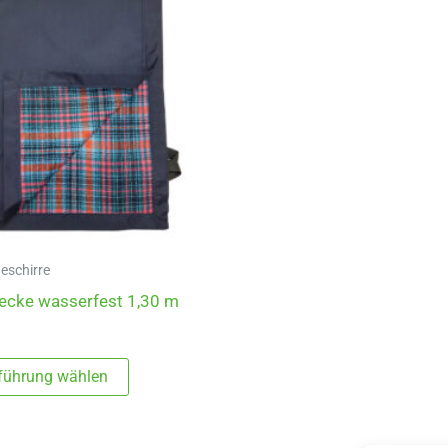
eschirre
ecke wasserfest 1,30 m
Dieses
führung wählen
Produkt
weist
mehrere