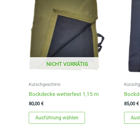
NICHT VORRÄTIG
Kutschgeschirre
Kutschg
Bockdecke wetterfest 1,15 m
Bockd
80,00
€
85,00
€
Dieses
Ausführung wählen
Aus
Produkt
weist
mehrere