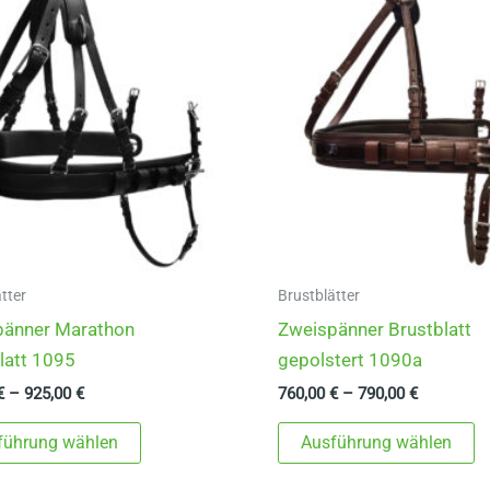
tter
Brustblätter
pänner Marathon
Zweispänner Brustblatt
latt 1095
gepolstert 1090a
€
–
925,00
€
760,00
€
–
790,00
€
Dieses
D
führung wählen
Ausführung wählen
Produkt
P
weist
w