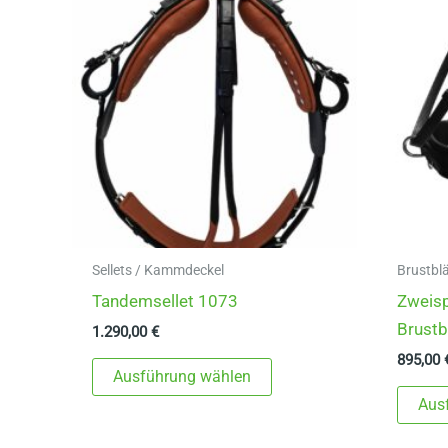
Sellets / Kammdeckel
Brustblä
Tandemsellet 1073
Zweis
Brustb
1.290,00
€
895,00
Dieses
Ausführung wählen
Produkt
Aus
weist
mehrere