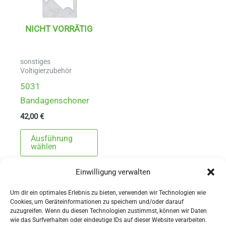
NICHT VORRÄTIG
sonstiges
Voltigierzubehör
5031
Bandagenschoner
42,00
€
Dieses
Ausführung
Produkt
wählen
weist
Einwilligung verwalten
mehrere
Varianten
Um dir ein optimales Erlebnis zu bieten, verwenden wir Technologien wie
auf.
Cookies, um Geräteinformationen zu speichern und/oder darauf
zuzugreifen. Wenn du diesen Technologien zustimmst, können wir Daten
Die
wie das Surfverhalten oder eindeutige IDs auf dieser Website verarbeiten.