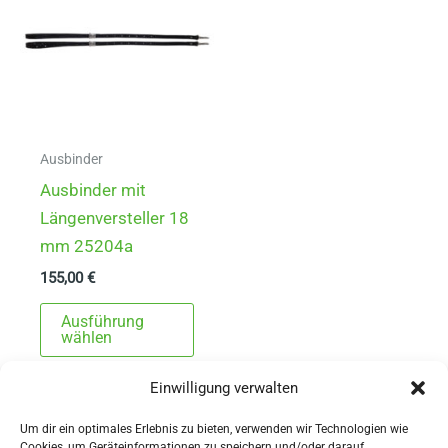
Opti
Optionen
könn
können
auf
auf
der
der
Produ
Produktseite
gewä
gewählt
Ausbinder
werd
werden
Ausbinder mit
Längenversteller 18
mm 25204a
155,00
€
Dieses
Ausführung
Produkt
wählen
weist
Einwilligung verwalten
mehrere
Varianten
Um dir ein optimales Erlebnis zu bieten, verwenden wir Technologien wie
Cookies, um Geräteinformationen zu speichern und/oder darauf