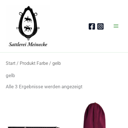
Zum
Inhalt
springen
Start
/ Produkt Farbe / gelb
gelb
Nach
Alle 3 Ergebnisse werden angezeigt
Beliebtheit
sortiert