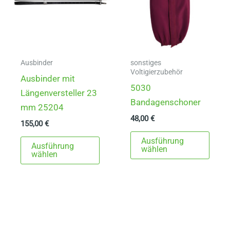
Ausbinder
sonstiges
Voltigierzubehör
Ausbinder mit
5030
Längenversteller 23
Bandagenschoner
mm 25204
48,00
€
155,00
€
Dies
Dieses
Ausführung
Ausführung
Prod
wählen
Produkt
wählen
weist
weist
mehr
mehrere
Varia
Varianten
auf.
auf.
Die
Die