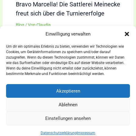
Bravo Marcella! Die Sattlerei Meinecke
freut sich über die Turniererfolge
Blog
/ Von
Claudia
Einwilligung verwalten
Um dir ein optimales Erlebnis zu bieten, verwenden wir Technologien wie
Cookies, um Geräteinformationen zu speichern und/oder darauf
zuzugreifen. Wenn du diesen Technologien zustimmst, können wir Daten
wie das Surfverhalten oder eindeutige IDs auf dieser Website verarbeiten.
Wenn du deine Einwillligung nicht erteilst oder zurückziehst, können
AGBs
bestimmte Merkmale und Funktionen beeinträchtigt werden.
Impressum
Widerrufsbelehrung
Akzeptieren
Ausrüstung
Ablehnen
für Pferdesport und Gespannfahren
Einstellungen ansehen
Copyright © 2026 - Sattlerei Meinecke
Datenschutzerklärung
Impressum