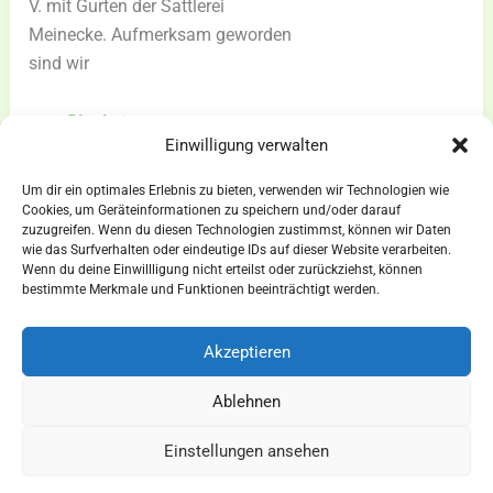
V. mit Gurten der Sattlerei
Meinecke. Aufmerksam geworden
sind wir
RVV
zum Blogbeitrag »
Einwilligung verwalten
Schenkenberg
überzeugt
Um dir ein optimales Erlebnis zu bieten, verwenden wir Technologien wie
das
Cookies, um Geräteinformationen zu speichern und/oder darauf
zuzugreifen. Wenn du diesen Technologien zustimmst, können wir Daten
angenehme
wie das Surfverhalten oder eindeutige IDs auf dieser Website verarbeiten.
Verschnallen
Wenn du deine Einwillligung nicht erteilst oder zurückziehst, können
AGBs
bestimmte Merkmale und Funktionen beeinträchtigt werden.
der
Impressum
Voltigiergurte
Widerrufsbelehrung
Akzeptieren
Ausrüstung
Ablehnen
für Pferdesport und Gespannfahren
Einstellungen ansehen
Copyright © 2026 - Sattlerei Meinecke