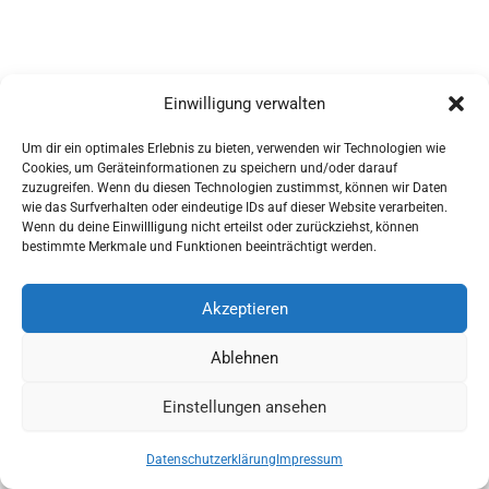
Einwilligung verwalten
Um dir ein optimales Erlebnis zu bieten, verwenden wir Technologien wie
Cookies, um Geräteinformationen zu speichern und/oder darauf
zuzugreifen. Wenn du diesen Technologien zustimmst, können wir Daten
wie das Surfverhalten oder eindeutige IDs auf dieser Website verarbeiten.
Wenn du deine Einwillligung nicht erteilst oder zurückziehst, können
AGBs
bestimmte Merkmale und Funktionen beeinträchtigt werden.
Impressum
Widerrufsbelehrung
Akzeptieren
Ausrüstung
Ablehnen
für Pferdesport und Gespannfahren
Einstellungen ansehen
Copyright © 2026 - Sattlerei Meinecke
Datenschutzerklärung
Impressum