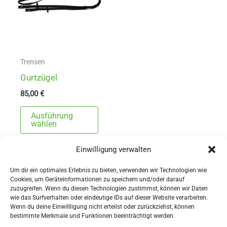
Trensen
Gurtzügel
85,00
€
Dieses
Ausführung
Produkt
wählen
weist
Einwilligung verwalten
mehrere
Varianten
Um dir ein optimales Erlebnis zu bieten, verwenden wir Technologien wie
auf.
Cookies, um Geräteinformationen zu speichern und/oder darauf
zuzugreifen. Wenn du diesen Technologien zustimmst, können wir Daten
Die
wie das Surfverhalten oder eindeutige IDs auf dieser Website verarbeiten.
Wenn du deine Einwillligung nicht erteilst oder zurückziehst, können
Optionen
AGBs
bestimmte Merkmale und Funktionen beeinträchtigt werden.
können