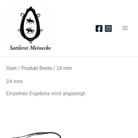
Zum
Inhalt
springen
Start
/ Produkt Breite / 24 mm
24 mm
Einzelnes Ergebnis wird angezeigt