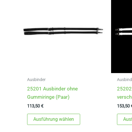
Ausbinder
Ausbind
25201 Ausbinder ohne
25202 
Gummiringe (Paar)
versch
113,50
€
153,50
Dieses
Ausführung wählen
Aus
Produkt
weist