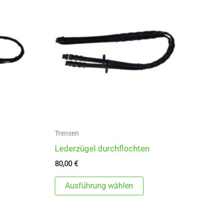
Trensen
Lederzügel durchflochten
80,00
€
ieses
Dieses
Ausführung wählen
rodukt
Produkt
eist
weist
ehrere
mehrere