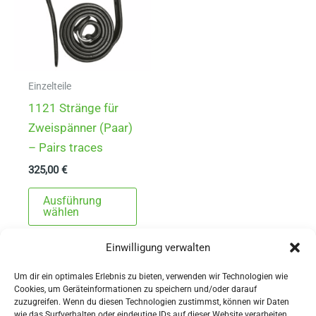
Einzelteile
1121 Stränge für
Zweispänner (Paar)
– Pairs traces
325,00
€
Dieses
Ausführung
Produkt
wählen
weist
Einwilligung verwalten
mehrere
Varianten
Um dir ein optimales Erlebnis zu bieten, verwenden wir Technologien wie
auf.
Cookies, um Geräteinformationen zu speichern und/oder darauf
zuzugreifen. Wenn du diesen Technologien zustimmst, können wir Daten
Die
wie das Surfverhalten oder eindeutige IDs auf dieser Website verarbeiten.