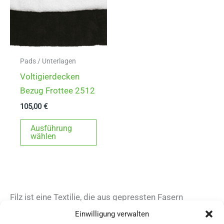
Pads / Unterlagen
Voltigierdecken
Bezug Frottee 2512
105,00
€
Dieses
Ausführung
Produkt
wählen
weist
mehrere
Varianten
auf.
Filz ist eine Textilie, die aus gepressten Fasern
Die
besteht. Diese Fasern bestehen aus Natur- oder
Einwilligung verwalten
Optionen